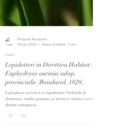
Pasquale Buonpane
24 giu 2025
Tempo di lettura: 2 min
Insetti
Lepidotteri in Direttiva Habitat:
Euphydryas aurinia subsp.
provincialis (Boisduval, 1828).
Euphydryas aurinia è un lepidottero Ninfalide di
dimensioni medie presente sul territorio italiano con tre
distinte sottospecie...