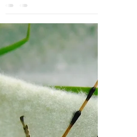
Pasquale Buonpane
23 lug 2024
Tempo di lettura: 2 min
Insetti
Odonati del Matese: Coenagrion
caerulescens (Fonscolombe, 1838).
Quando, circa dieci anni fa, iniziai ad interessarmi alle
libellule e alle damigelle del Matese la lista di
controllo del Parco Regionale...