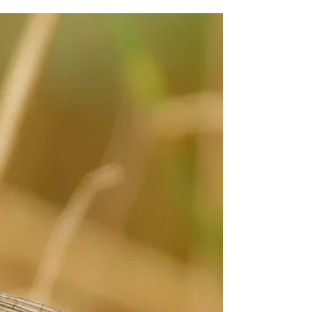
1758): sul Matese il primo
ritrovamento in Campania.
Hemaris fuciformis (Linnaeus, 1758), è un piccolo
sfingide con abitudini diurne che si rinviene sia in
ambienti di pianura, che...