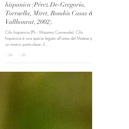
Pasquale Buonpane
24 apr 2025
Tempo di lettura: 1 min
Insetti
Lepidotteri del Matese: Cilix
hispanica (Pérez De-Gregorio,
Torruella, Miret, Rondós Casas &
Vallhonrat, 2002).
Cilix hispanica (Ph.: Massimo Carnevale). Cilix
hispanica è una specie legata all'area del Matese per
un motivo particolare: il...