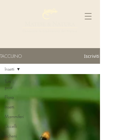
TACCUINO
Iscriviti
Insetti
Tutti i
post
Flora
Insetti
Mammiferi
Uccelli
Licheni