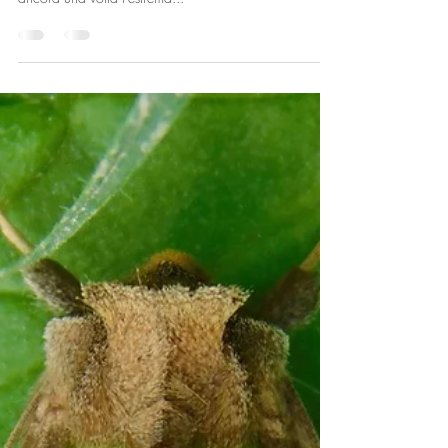
Pasquale Buonpane
28 giu 2024
Tempo di lettura: 2 min
Insetti
Coleotteri del Matese: Agapanthia
kirbyi (Gyllenhal, 1817).
Tra i coleotteri del Matese di maggiore interesse vi è
certamente Agapanthia kirbyi, specie che testimonia
ancora una volta l'estrema...