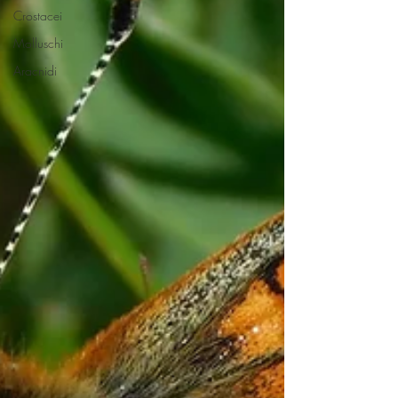
Crostacei
Molluschi
Aracnidi