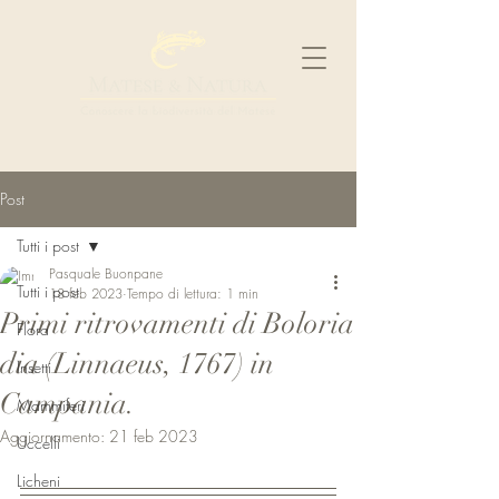
Post
Tutti i post
Pasquale Buonpane
Tutti i post
18 feb 2023
Tempo di lettura: 1 min
Primi ritrovamenti di Boloria
Flora
dia (Linnaeus, 1767) in
Insetti
Campania.
Mammiferi
Aggiornamento:
21 feb 2023
Uccelli
Licheni