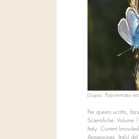
[Sopra: 
Polyommatus ero
Per questo scritto, f
Scientifiche, Volume 1
Italy. Current knowle
Appennines, Italy) de