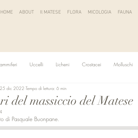
HOME
ABOUT
Il MATESE
FLORA
MICOLOGIA
FAUNA
ammiferi
Uccelli
Licheni
Crostacei
Molluschi
25 dic 2022
Tempo di lettura: 6 min
eri del massiccio del Matese
4
foto di Pasquale Buonpane.