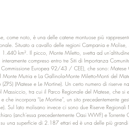
se, come noto, è una delle catene montuose più rappresent
onale. Situato a cavallo delle regioni Campania e Molise, 
ca 1.440 km². Il picco, Monte Miletto, svetta ad un’altitudi
asi interamente compreso entro tre Siti di Importanza Comunit
lla Commissione Europea 92/43 / CEE), che sono: Matese 
el Monte Mutria e La Gallinola-Monte Miletto-Monti del Ma
 (ZPS) (Matese e Le Mortine). Un certo numero di riserve nat
o del Massiccio, tra cui il Parco Regionale del Matese, che si
 e che incorpora “Le Mortine”, un sito precedentemente ge
. Sul lato molisano invece ci sono due Riserve Regionali N
iaro (anch’essa precedentemente Oasi WWF) e Torrente C
 su una superficie di 2.187 ettari ed è una delle più gra