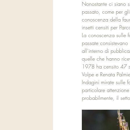
Nonostante ci siano s
passato, come per gli or
conoscenza della faun
insetti censiti per Pa
La conoscenza sulle far
passate consistevano p
all’interno di pubblica
quelle che hanno ricev
1978 ha censito 47 sp
Volpe e Renata Palmie
Indagini mirate sulle f
particolare attenzio
probabilmente, il sett