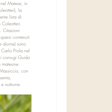
 nel Matese, in 
leotteri), la 
te lista di 
 Coleotteri.
. Citazioni 
 sparsi contenuti 
le diurne) sono 
 Carlo Prola nel 
 i coniugi Guido 
à matesine. 
l Massiccio, con 
senta, 
 e notturne.