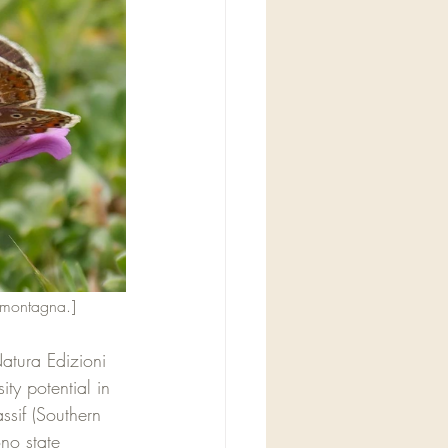
a montagna.]
atura Edizioni 
ity potential in 
ssif (Southern 
no state 