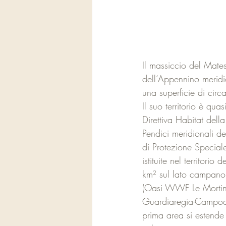
Il massiccio del Mate
dell’Appennino meridi
una superficie di cir
Il suo territorio è qu
Direttiva Habitat de
Pendici meridionali d
di Protezione Speciale
istituite nel territori
km² sul lato campano
(Oasi WWF Le Mortine)
Guardiaregia-Campoch
prima area si estende