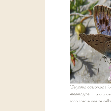
[
Zerynthia cassandra
 ( f
mnemosyne
 (in alto a des
sono specie inserite nella