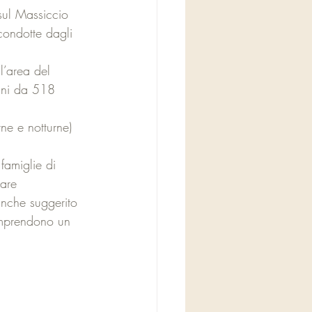
 sul Massiccio 
 condotte dagli 
l’area del 
ini da 518 
ne e notturne) 
 
famiglie di 
tare 
anche suggerito 
comprendono un 