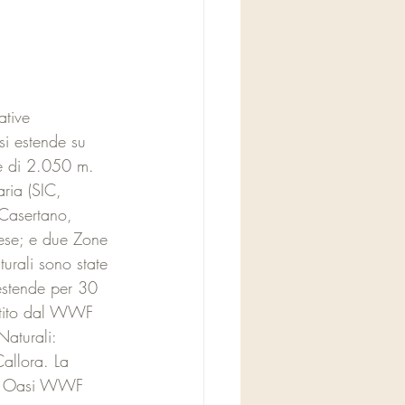
ative 
si estende su 
ne di 2.050 m.
aria (SIC, 
Casertano, 
tese; e due Zone 
urali sono state 
 estende per 30 
stito dal WWF 
aturali: 
allora. La 
ndi Oasi WWF 