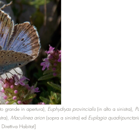
oto grande in apertura), 
Euphydryas provincialis
 (in alto a sinistra), 
P
tra), 
Maculinea arion
 (sopra a sinistra) ed 
Euplagia quadripunctari
 Direttiva Habitat]