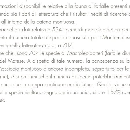
rmazioni disponibili e relative alla fauna di farfalle presenti
o sia i dati di letteratura che i risultati inediti di ricerche
tà all’interno della catena montuosa.
raccolto i dati relativi a 534 specie di macrolepidotteri per 
a il numero totale di specie conosciute per i Monti mates
nte nella letteratura nota, a 707.
e che, sono 707 le specie di Macrolepidotteri (farfalle diur
 del Matese. A dispetto di tale numero, la conoscenza sulla
Massiccio montuoso è ancora incompleta, soprattutto per le 
tturne), e si presume che il numero di specie potrebbe aumen
le ricerche in campo continuassero in futuro. Questo viene 
delle specie risultano segnalate in un unico sito e il 57% 
ato.