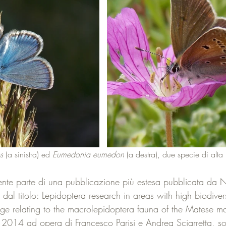
s
 (a sinistra) ed 
Eumedonia eumedon
 (a destra), due specie di alt
acente parte di una pubblicazione più estesa pubblicata da N
 dal titolo: Lepidoptera research in areas with high biodivers
dge relating to the macrolepidoptera fauna of the Matese ma
l 2014 ad opera di Francesco Parisi e Andrea Sciarretta, so