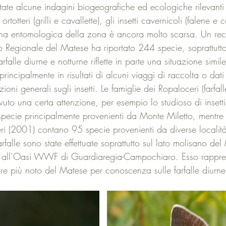
tate alcune indagini biogeografiche ed ecologiche rilevanti
totteri (grilli e cavallette), gli insetti cavernicoli (falene e co
a entomologica della zona è ancora molto scarsa. Un recen
rco Regionale del Matese ha riportato 244 specie, soprattutto
falle diurne e notturne riflette in parte una situazione simile
rincipalmente in risultati di alcuni viaggi di raccolta o dati
zioni generali sugli insetti. Le famiglie dei Ropaloceri (farfal
uto una certa attenzione, per esempio lo studioso di insetti
ecie principalmente provenienti da Monte Miletto, mentre
ri (2001) contano 95 specie provenienti da diverse localit
arfalle sono state effettuate soprattutto sul lato molisano de
ne all’Oasi WWF di Guardiaregia-Campochiaro. Esso rappre
ore più noto del Matese per conoscenza sulle farfalle diurne