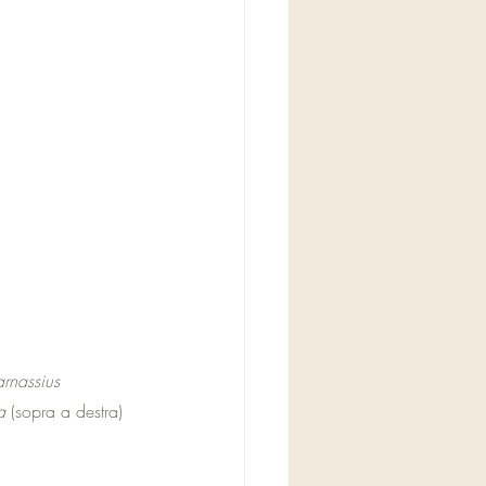
arnassius 
a
 (sopra a destra) 