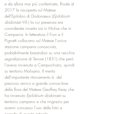
e da allora mai più confermata. Risale al 
2017 la riscoperta sul Matese 
dell'Epilobio di Dodonaeus (
Epilobium 
dodonaei
 Vill.) la cui presenza era 
considerata incerta sia in Molise che in 
Campania. In letteratura il Fiori e il 
Pignatti collocano sul Matese l'unica 
stazione campana conosciuta, 
probabilmente basandosi su una vecchia 
segnalazione di Tenore (1831) che però 
l'aveva rinvenuta a Campochiaro, quindi 
su territorio Molisano. Il merito 
dell'importante ritrovamento è  del 
prezioso amico e grande conoscitore 
della flora del Matese Geoffrey Keay che 
ha rinvenuto 
Epilobium dodonaei
 su 
territorio campano e che ringrazio per 
avermi concesso l'uso delle foto a 
corredo di questo articolo. 