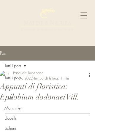
Post
Tutti i post
Pasquale Buonpane
Tutti i post
19 dic 2022
Tempo di lettura: 1 min
Appunti di floristica:
Flora
Epilobium dodonaei Vill.
Insetti
Mammiferi
Uccelli
Licheni