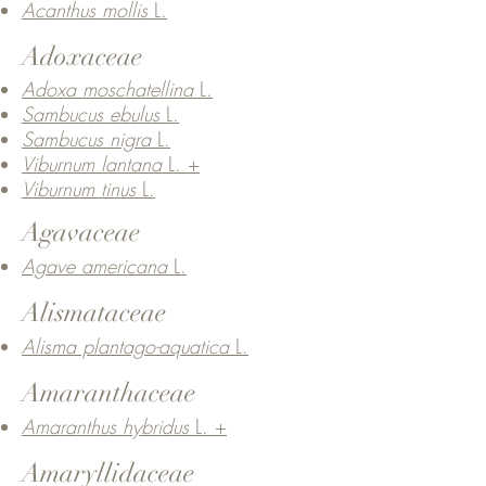
Acanthus mollis
L.
Adoxaceae​
Adoxa moschatellina
L.
Sambucus ebulus
L.
Sambucus nigra
L.
Viburnum lantana
L. +
Viburnum tinus
L.
Agavaceae
Agave americana
L.
Alismataceae
Alisma plantago-aquatica
L.
Amaranthaceae
Amaranthus hybridus
L. +
Amaryllidaceae