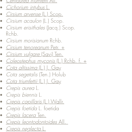
Centaurea triumfetti
All.
Cichorium intybus
L.
Cirsium arvense
(L.) Scop.
Cirsium acaulon
(L.) Scop.
Cirsium erisithales
(Jacq.) Scop.
Rchb.
Cirsium morisianum
Rchb.
Cirsium tenoreanum
Petr. +
Cirsium vulgare
(Savi) Ten.
Coleostephus myconis
(L.) Rchb. f. +
Cota altissima
(L.) J. Gay
Cota segetalis
(Ten.) Holub
Cota triumfettii
(L.) J. Gay
Crepis aurea
L.
Crepis biennis
L.
Crepis capillaris
(L.) Wallr.
Crepis foetida
L. foetida
Crepis lacera
Ten.
Crepis leontodontoides
All.
Crepis neglecta
L.