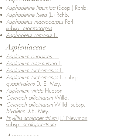
Asphodeline liburnica
(Scop.) Rchb.
Asphodeline lutea
(L.) Rchb.
Asphodelus macrocarpus
Parl.
subsp.
macrocarpus
Asphodelus ramosus
L.
Aspleniaceae
Asplenium onopteris
L.
Asplenium ruta-muraria
L.
Asplenium trichomanes
L.
Asplenium trichomanes
L. subsp.
quadrivalens
D. E. Mey.
Asplenium viride
Hudson
Ceterach officinarum
Willd.
Ceterach officinarum
Willd. subsp.
bivalens
D.E. Mey.
Phyllitis scolopendrium
(L.) Newman
subsp.
scolopendrium