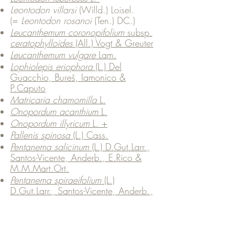
Leontodon villarsi
(Willd.) Loisel.
(=
Leontodon rosanoi
(Ten.) DC.)
Leucanthemum coronopifolium
subsp.
ceratophylloides
(All.) Vogt & Greuter
Leucanthemum vulgare
Lam.
Lophiolepis eriophora
(L.) Del
Guacchio, Bureš, Iamonico &
P.Caputo
Matricaria chamomilla
L.
Onopordum acanthium
L.
Onopordum illyricum
L. +
Pallenis spinosa
(L.) Cass.
Pentanema salicinum
(L.) D.Gut.Larr.,
Santos-Vicente, Anderb., E.Rico &
M.M.Mart.Ort.
Pentanema spiraeifolium
(L.)
D.Gut.Larr., Santos-Vicente, Anderb.,
E.Rico & M.M.Mart.Ort.
Petasites hybridus
(L.) P. Gaertn., B.
Mey. & Scherb