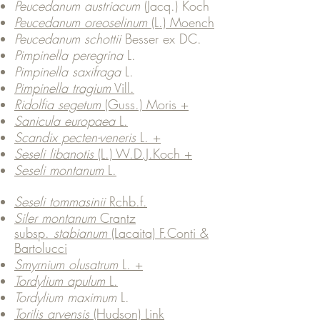
Peucedanum austriacum
(Jacq.) Koch
Peucedanum oreoselinum
(L.) Moench
Peucedanum schottii
Besser ex DC.
Pimpinella peregrina
L.
Pimpinella saxifraga
L.
Pimpinella tragium
Vill.
Ridolfia segetum
(Guss.) Moris +
Sanicula europaea
L.
Scandix pecten-veneris
L. +
Seseli libanotis
(L.) W.D.J.Koch +
Seseli montanum
L.
Seseli tommasinii
Rchb.f.
Siler montanum
Crantz
subsp.
stabianum
(Lacaita) F.Conti &
Bartolucci
Smyrnium olusatrum
L. +
Tordylium apulum
L.
Tordylium maximum
L.
Torilis arvensis
(Hudson) Link