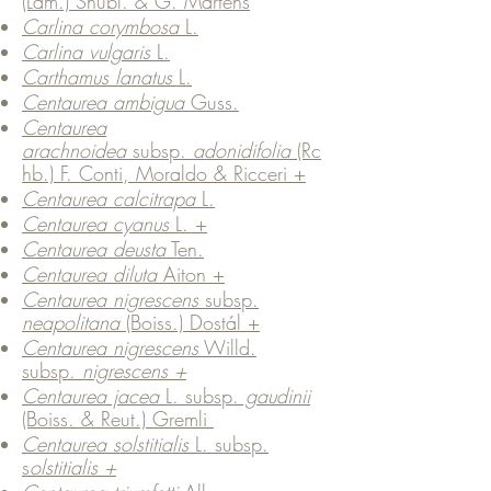
(Lam.) Shubl. & G. Martens
Carlina corymbosa
L.
Carlina vulgaris
L.
Carthamus lanatus
L.
Centaurea ambigua
Guss.
Centaurea
arachnoidea
subsp.
adonidifolia
(Rc
hb.) F. Conti, Moraldo & Ricceri +
Centaurea calcitrapa
L.
Centaurea cyanus
L. +
Centaurea deusta
Ten.
Centaurea diluta
Aiton +
Centaurea nigrescens
subsp.
neapolitana
(Boiss.) Dostál +
Centaurea nigrescens
Willd.
subsp.
nigrescens +
Centaurea jacea
L. subsp.
gaudinii
(Boiss. & Reut.) Gremli
Centaurea solstitialis
L. subsp.
s
olstitialis +