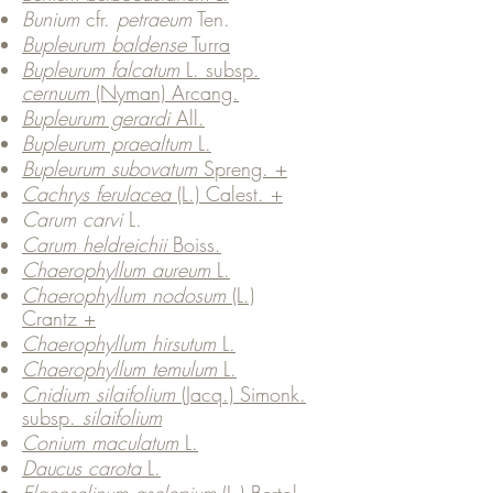
Bunium
cfr.
petraeum
Ten.
Bupleurum baldense
Turra
Bupleurum falcatum
L. subsp.
cernuum
(Nyman) Arcang.
Bupleurum gerardi
All.
Bupleurum praealtum
L.
Bupleurum subovatum
Spreng. +
Cachrys ferulacea
(L.) Calest. +
Carum carvi
L.
Carum heldreichii
Boiss.
Chaerophyllum aureum
L.
Chaerophyllum nodosum
(L.)
Crantz
+
Chaerophyllum hirsutum
L.
Chaerophyllum temulum
L.
Cnidium silaifolium
(Jacq.) Simonk.
subsp.
silaifolium
Conium maculatum
L.
Daucus carota
L.