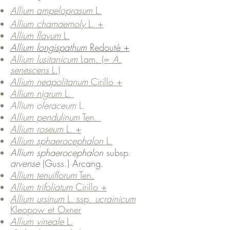
Allium ampeloprasum
L.
Allium chamaemoly
L. +
Allium flavum
L.
Allium longispathum
Redouté +
Allium lusitanicum
Lam. (=
A.
senescens
L.)
Allium neapolitanum
Cirillo +
Allium nigrum
L.
Allium oleraceum
L.
Allium pendulinum
Ten.
Allium roseum
L. +
Allium sphaerocephalon
L.
Allium sphaerocephalon
subsp.
arvense
(Guss.) Arcang.
Allium tenuiflorum
Ten.
Allium trifoliatum
Cirillo +
Allium ursinum
L. ssp.
ucrainicum
Kleopow et Oxner
Allium vineale
L.