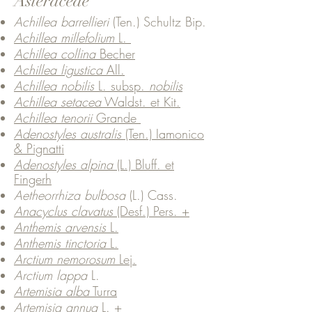
Asteraceae
Achillea barrellieri
(Ten.) Schultz Bip.
Achillea millefolium
L.
Achillea collina
Becher
Achillea ligustica
All.
Achillea nobilis
L. subsp.
nobilis
Achillea setacea
Waldst. et Kit.
Achillea tenorii
Grande
Adenostyles australis
(Ten.) Iamonico
& Pignatti
Adenostyles alpina
(L.) Bluff. et
Fingerh
Aetheorrhiza bulbosa
(L.) Cass.
Anacyclus clavatus
(Desf.) Pers. +
Anthemis arvensis
L.
Anthemis tinctoria
L.
Arctium nemorosum
Lej.
Arctium lappa
L.
Artemisia alba
Turra
Artemisia annua
L. +