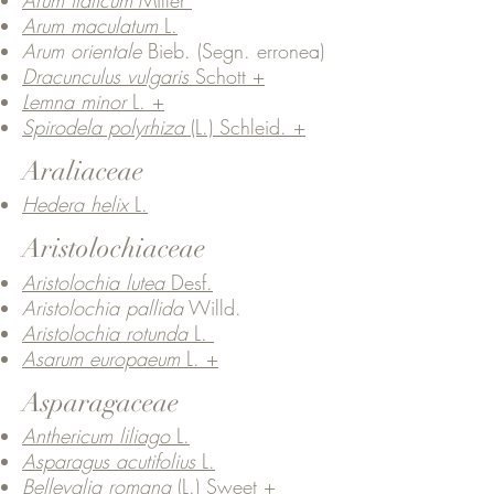
Arum italicum
Miller
Arum maculatum
L.
Arum orientale
Bieb.
(Segn. erronea)
Dracunculus vulgaris
Schott +
Lemna minor
L. +
Spirodela polyrhiza
(L.) Schleid. +
Araliaceae
Hedera helix
L.
Aristolochiaceae
Aristolochia lutea
Desf.
Aristolochia pallida
Willd.
Aristolochia rotunda
L.
Asarum europaeum
L. +
Asparagaceae
Anthericum liliago
L.
Asparagus acutifolius
L.
Bellevalia romana
(L.) Sweet +