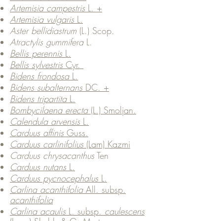
Artemisia campestris
L. +
Artemisia vulgaris
L.
Aster bellidiastrum
(L.) Scop.
Atractylis gummifera
L.
Bellis perennis
L.
Bellis sylvestris
Cyr.
Bidens frondosa
L.
Bidens subalternans
DC. +
Bidens tripartita
L.
Bombycilaena erecta
(L.) Smoljan.
Calendula arvensis
L.
Carduus affinis
Guss.
Carduus carlinifolius
(Lam) Kazmi
Carduus chrysacanthus
Ten
Carduus nutans
L.
Carduus pycnocephalus
L.
Carlina acanthifolia
All. subsp.
acanthifolia
Carlina acaulis
L. subsp.
caulescens