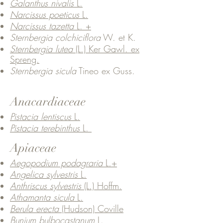
Galanthus nivalis
L.
Narcissus poeticus
L.
Narcissus tazetta
L. +
Sternbergia colchiciflora
W. et K.
Sternbergia lutea
(L.) Ker Gawl. ex
Spreng.
Sternbergia sicula
Tineo ex Guss.
Anacardiaceae
Pistacia lentiscus
L.
Pistacia terebinthus
L.
Apiaceae
Aegopodium podagraria
L
.
+
Angelica sylvestris
L.
Anthriscus sylvestris
(L.) Hoffm.
Athamanta sicula
L.
Berula erecta
(Hudson) Coville
Bunium bulbocastanum
L.