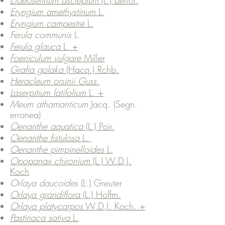
Elaeoselinum asclepium
(L.) Bertol.
Eryngium amethystinum
L.
Eryngium campestre
L.
Ferula communis
L.
Ferula glauca
L. +
Foeniculum vulgare
Miller
Grafia golaka
(Hacq.) Rchb.
Heracleum orsinii Guss.
Laserpitium latifolium
L. +
Meum athamanticum
Jacq.
(Segn.
erronea)
Oenanthe aquatica
(L.) Poir.
Oenanthe fistulosa
L.
Oenanthe pimpinelloides
L.
Opopanax chironium
(L.) W.D.J.
Koch
Orlaya daucoides
(L.) Greuter
Orlaya grandiflora
(L.) Hoffm.
Orlaya platycarpos
W.D.J. Koch. +
Pastinaca sativa
L.