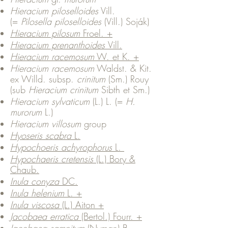
Hieracium piloselloides
Vill.
(=
Pilosella piloselloides
(Vill.) Soják)
Hieracium pilosum
Froel. +
Hieracium prenanthoides
Vill.
Hieracium racemosum
W. et K. +
Hieracium racemosum
Waldst. & Kit.
ex Willd. subsp.
crinitum
(Sm.) Rouy
(sub
Hieracium crinitum
Sibth et Sm.)
Hieracium sylvaticum
(L.) L. (=
H.
murorum
L.)
Hieracium villosum
group
Hyoseris scabra
L.
Hypochoeris achyrophorus
L.
Hypochaeris cretensis
(L.) Bory &
Chaub.
Inula conyza
DC.
Inula helenium
L. +
Inula viscosa
(L.) Aiton +
Jacobaea erratica
(Bertol.) Fourr. +