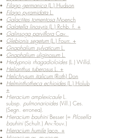
Filago germanica
(L.) Hudson
Filago pyramidata
L.
Galactites tomentosa
Moench
Galatella linosyris
(L.) Rchb. f. +
Galinsoga parviflora
Cav.
Glebionis segetum
(L.) Fourr. +
Gnaphalium sylvaticum
L.
Gnaphalium uliginosum
L.
Hedypnois rhagadioloides
(L.) Willd.
Helianthus tuberosus
L. +
Helichrysum italicum
(Roth) Don
Helminthotheca echioides
(L.) Holub
+
Hieracium amplexicaule
L.
subsp.
pulmonarioides
(Vill.) Ces.
(Segn. erronea).
Hieracium bauhini
Besser (=
Pilosella
bauhini
(Schult.) Arv.-Touv.)
Hieracium humile
Jacq. +
Hieracium
gr.
murorum