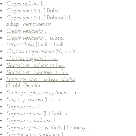
Crepis pulchra
L.
Crepis sancta
(L.) Babc.
Crepis sancta
(L.) Babcock L.
subsp.
nemausensis
Crepis vesicaria
L.
Crepis vesicaria
L. subsp.
taraxacifolia
(Thuill.) Thell.
Crupina crupinastrum
(Moris) Vis.
Crupina vulgaris
Cass.
Doronicum columnae
Ten.
Doronicum orientale
Hoffm.
Echinops ritro
L. subsp.
siculus
(Strobl) Greuter
Echinops sphaerocephalus
L. +
Eclipta prostrata
(L.) L. +
Erigeron acer
L.
Erigeron annuus
(L.) Desf. +
Erigeron canadensis
L. +
Erigeron epiroticus
(Vierh.) Halacsy +
Eupatorium cannabinum
L.