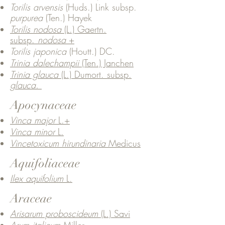
Torilis arvensis
(Huds.) Link subsp.
purpurea
(Ten.) Hayek
Torilis nodosa
(L.) Gaertn.
subsp.
nodosa
+
Torilis japonica
(Houtt.) DC.
Trinia dalechampii
(Ten.) Janchen
Trinia glauca
(L.) Dumort
. subsp.
glauca
.
Apocynaceae
Vinca major
L.+
Vinca minor
L.
Vincetoxicum hirundinaria
Medicus
Aquifoliaceae
Ilex aquifolium
L.
Araceae
Arisarum proboscideum
(L.) Savi