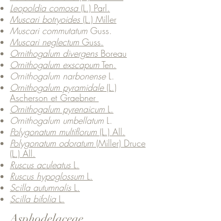
Leopoldia comosa
(L.) Parl.
Muscari botryoides
(L.) Miller
Muscari commutatum
Guss.
Muscari neglectum
Guss.
Ornithogalum divergens
Boreau
Ornithogalum exscapum
Ten.
Ornithogalum narbonense
L.
Ornithogalum pyramidale
(L.)
Ascherson et Graebner
Ornithogalum pyrenaicum
L.
Ornithogalum umbellatum
L.
Polygonatum multiflorum
(L.) All.
Polygonatum odoratum
(Miller) Druce
(L.) All.
Ruscus aculeatus
L.
Ruscus hypoglossum
L.
Scilla autumnalis
L.
Scilla bifolia
L.
Asphodelaceae