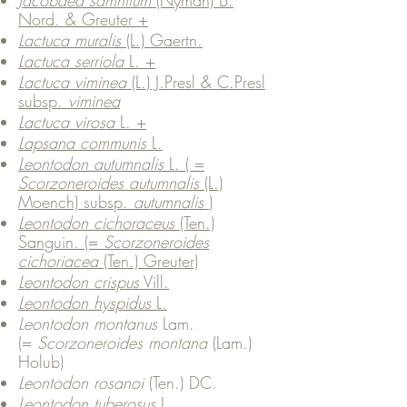
Jacobaea samnitum
(Nyman) B.
Nord. & Greuter +
Lactuca muralis
(L.) Gaertn.
Lactuca serriola
L. +
Lactuca viminea
(L.) J.Presl & C.Presl
subsp.
viminea
Lactuca virosa
L. +
Lapsana communis
L.
Leontodon autumnalis
L. ( =
Scorzoneroides autumnalis
(L.)
Moench) subsp.
autumnalis
)
Leontodon cichoraceus
(Ten.)
Sanguin. (=
Scorzoneroides
cichoriacea
(Ten.) Greuter)
Leontodon crispus
Vill.
Leontodon hyspidus
L.
Leontodon montanus
Lam.
(=
Scorzoneroides montana
(Lam.)
Holub)
Leontodon rosanoi
(Ten.) DC.
Leontodon tuberosus
L.