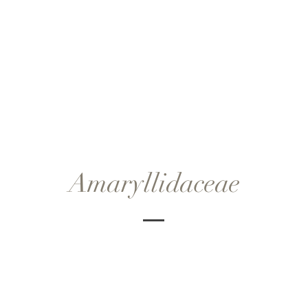
Amaryllidaceae
oly L. subsp. chamaemoly
Allium longispathum 