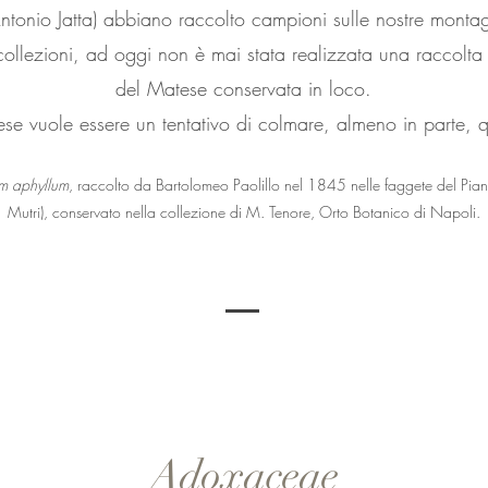
ntonio Jatta) abbiano raccolto campioni sulle nostre monta
collezioni, ad oggi non è mai stata realizzata una raccolta s
del Matese conservata in loco.
ese vuole essere un tentativo di colmare, almeno in parte,
m aphyllum
, raccolto da Bartolomeo Paolillo nel 1845 nelle faggete del Pia
Mutri), conservato nella collezione di M. Tenore, Orto Botanico di Napoli.
Adoxaceae