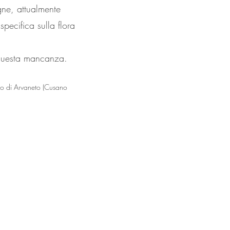
gne, attualmente
pecifica sulla flora
 questa mancanza.
no di Arvaneto (Cusano