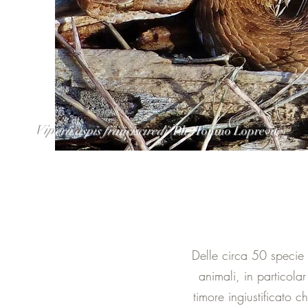
Vipera aspis francisciredi
(Ph.:Tonino Loprevite)
Delle circa 50 specie 
animali, in particola
timore ingiustificato 