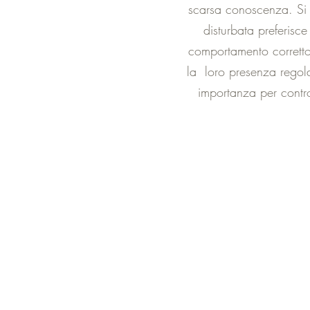
scarsa conoscenza. Si tr
disturbata preferisc
comportamento corretto q
la loro presenza regola
importanza per contro