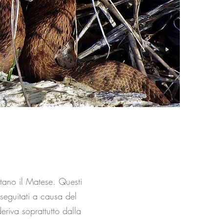
itano il Matese. Questi
rseguitati a causa del
eriva soprattutto dalla