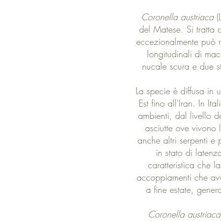
Coronella austriaca
(
del Matese. Si tratta
eccezionalmente può ra
longitudinali di ma
nucale scura e due st
La specie è diffusa in 
Est fino all'Iran. In I
ambienti, dal livello 
asciutte ove vivono 
anche altri serpenti e 
in stato di latenz
caratteristica che 
accoppiamenti che avv
a fine estate, gene
Coronella austriaca