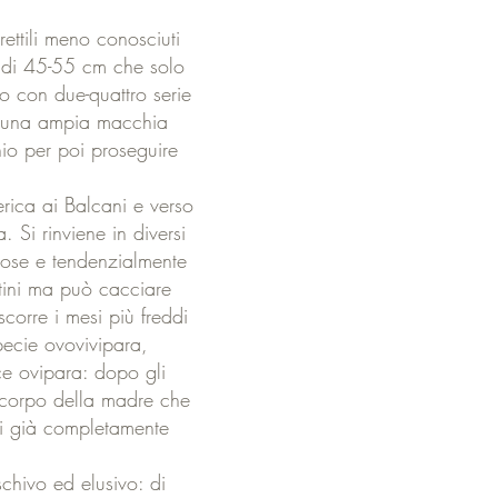
ettili meno conosciuti
a di 45-55 cm che solo
o con due-quattro serie
ta una ampia macchia
hio per poi proseguire
erica ai Balcani e verso
. Si rinviene in diversi
trose e tendenzialmente
ttini ma può cacciare
scorre i mesi più freddi
ecie ovovivipara,
e ovipara: dopo gli
 corpo della madre che
li già completamente
chivo ed elusivo: di