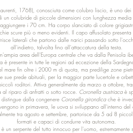
Laurenti, 1768), conosciuta come colubro liscio, è uno dei r
 di un colubride di piccole dimensioni con lunghezza medi
ggiungere i 70 cm. Ha corpo slanciato di colore grigiastr
cchie scure più o meno evidenti. Il capo affusolato presen
risce laterali che partono dalle narici passando sotto l'occ
all'indietro, talvolta fino all'attaccatura della testa.
un'ampia area dell'Europa centrale che va dalla Penisola ib
talia è presente in tutte le regioni ad eccezione della Sardegna
del mare fin oltre i 2000 m di quota, ma predilige zone pie
le sue prede abituali, per la maggior parte lucertole e orbe
piccoli roditori. Attiva generalmente da marzo a ottobre, tra
a al riparo di anfratti o sotto rocce.
Coronella austriaca
è sp
la distingue dalla congenere
Coronella girondica
che è invec
engono in primavera, le uova si sviluppano all'interno del
ralmente tra agosto e settembre, partorisce da 5 ad 8 picco
formati e capaci di condurre vita autonoma.
è un serpente del tutto innocuo per l'uomo, estremamente s