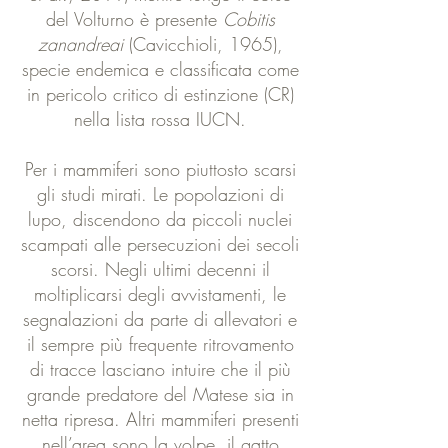
del Volturno è presente
Cobitis
zanandreai
(Cavicchioli, 1965),
specie endemica e classificata come
in pericolo critico di estinzione (CR)
nella lista rossa IUCN.
Per i mammiferi sono piuttosto scarsi
gli studi mirati. Le popolazioni di
lupo, discendono da piccoli nuclei
scampati alle persecuzioni dei secoli
scorsi. Negli ultimi decenni il
moltiplicarsi degli avvistamenti, le
segnalazioni da parte di allevatori e
il sempre più frequente ritrovamento
di tracce lasciano intuire che il più
grande predatore del Matese sia in
netta ripresa. Altri mammiferi presenti
nell’area sono la volpe, il gatto