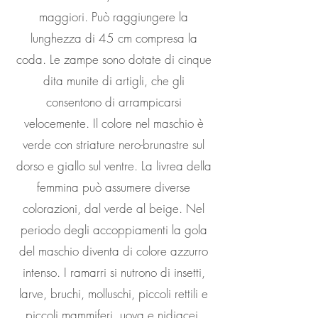
maggiori. Può raggiungere la
lunghezza di 45 cm compresa la
coda. Le zampe sono dotate di cinque
dita munite di artigli, che gli
consentono di arrampicarsi
velocemente. Il colore nel maschio è
verde con striature nero-brunastre sul
dorso e giallo sul ventre. La livrea della
femmina può assumere diverse
colorazioni, dal verde al beige. Nel
periodo degli accoppiamenti la gola
del maschio diventa di colore azzurro
intenso. I ramarri si nutrono di insetti,
larve, bruchi, molluschi, piccoli rettili e
piccoli mammiferi, uova e nidiacei.