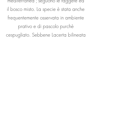
mediterranea ; seguono le faggete ed
il bosco misto. La specie è stata anche
frequentemente osservata in ambiente
prativo e di pascolo purchè
cespugliato. Sebbene Lacerta bilineata
sia un rettile piuttosto comune ed
ampiamente diffuso è una specie
elencata in appendice II della
Convenzione di Berna e nell'Allegato
IV della direttiva Habitat
(92/43/CEE) ed è protetta in diverse
regioni attraverso normative mirate alla
tutela della fauna. Si tratta di animali
totalmente innocui per l'uomo ed
utilissimi per contenere il numero di