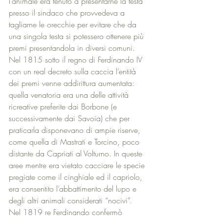
l’animale era tenuto a presentarne la testa 
presso il sindaco che provvedeva a 
tagliarne le orecchie per evitare che da 
una singola testa si potessero ottenere più 
premi presentandola in diversi comuni. 
Nel 1815 sotto il regno di Ferdinando IV 
con un real decreto sulla caccia l’entità 
dei premi venne addirittura aumentata: 
quella venatoria era una delle attività 
ricreative preferite dai Borbone (e 
successivamente dai Savoia) che per 
praticarla disponevano di ampie riserve, 
come quella di Mastrati e Torcino, poco 
distante da Capriati al Volturno. In queste 
aree mentre era vietato cacciare le specie 
pregiate come il cinghiale ed il capriolo, 
era consentito l’abbattimento del lupo e 
degli altri animali considerati “nocivi”. 
Nel 1819 re Ferdinando confermò 