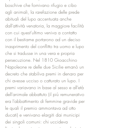
boschive che fornivano rifugio e cibo 
agli animali, la rarefazione delle prede 
abituali del lupo accentuata anche 
dall’attività venatoria, la maggiore facilità 
con cui quest’ultimo veniva a contatto 
con il bestiame portarono ad un deciso 
inasprimento del conflitto tra uomo e lupo 
che si tradusse in una vera e propria 
persecuzione. Nel 1810 Gioacchino 
Napoleone re delle due Sicilie emanò un 
decreto che stabiliva premi in denaro per 
chi avesse ucciso o catturato un lupo. I 
premi variavano in base al sesso e all’età 
dell’animale abbattuto (il più remunerativo 
era l’abbattimento di femmine gravide per 
le quali il premio ammontava ad otto 
ducati) e venivano elargiti dai municipi 
dei singoli comuni: chi uccideva 