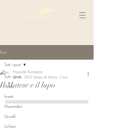
Post
Tutti i post
Pasquale Buonpane
Tutti i post
20 dic 2022
Tempo di lettura: 5 min
Il Matese e il lupo
Flora
Insetti
Mammiferi
Uccelli
Licheni