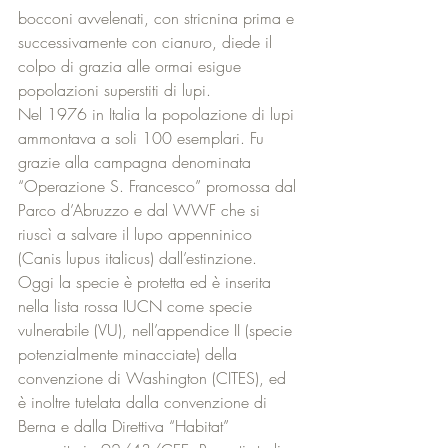
bocconi avvelenati, con stricnina prima e 
successivamente con cianuro, diede il 
colpo di grazia alle ormai esigue 
popolazioni superstiti di lupi. 
Nel 1976 in Italia la popolazione di lupi 
ammontava a soli 100 esemplari. Fu 
grazie alla campagna denominata 
“Operazione S. Francesco” promossa dal 
Parco d’Abruzzo e dal WWF che si 
riuscì a salvare il lupo appenninico 
(Canis lupus italicus) dall’estinzione. 
Oggi la specie è protetta ed è inserita 
nella lista rossa IUCN come specie 
vulnerabile (VU), nell’appendice II (specie 
potenzialmente minacciate) della 
convenzione di Washington (CITES), ed 
è inoltre tutelata dalla convenzione di 
Berna e dalla Direttiva “Habitat” 