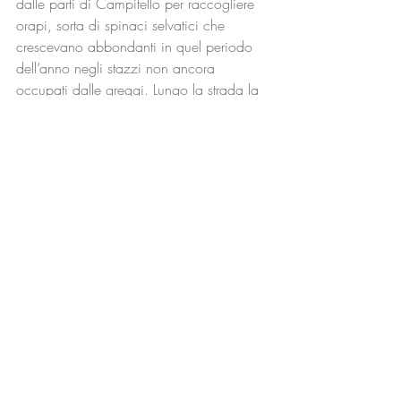
dalle parti di Campitello per raccogliere 
orapi, sorta di spinaci selvatici che 
crescevano abbondanti in quel periodo 
dell’anno negli stazzi non ancora 
occupati dalle greggi. Lungo la strada la 
foratura di una gomma ci fece perdere 
dei minuti che poi risultarono 
provvidenziali per quello che sarebbe 
successo di lì a poco. Ripartimmo dopo 
aver sostituito la gomma, dopo un paio 
di curve davanti a noi si apriva un ampio 
pianoro circondato da faggete… ed 
eccoli lì, i discendenti di quei pochi lupi 
sopravvissuti a secoli di sanguinosa 
persecuzione. A circa quindici metri da 
noi avanzavano a testa bassa, 
nell’atteggiamento di chi segue una 
traccia, due grossi animali ancora con la 
folta pelliccia invernale, ben diversi da 