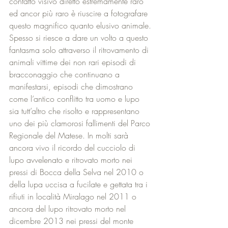
contatto visivo diretto estremamente raro 
ed ancor più raro è riuscire a fotografare 
questo magnifico quanto elusivo animale. 
Spesso si riesce a dare un volto a questo 
fantasma solo attraverso il ritrovamento di 
animali vittime dei non rari episodi di 
bracconaggio che continuano a 
manifestarsi, episodi che dimostrano 
come l’antico conflitto tra uomo e lupo 
sia tutt’altro che risolto e rappresentano 
uno dei più clamorosi fallimenti del Parco 
Regionale del Matese. In molti sarà 
ancora vivo il ricordo del cucciolo di 
lupo avvelenato e ritrovato morto nei 
pressi di Bocca della Selva nel 2010 o 
della lupa uccisa a fucilate e gettata tra i 
rifiuti in località Miralago nel 2011 o 
ancora del lupo ritrovato morto nel 
dicembre 2013 nei pressi del monte 