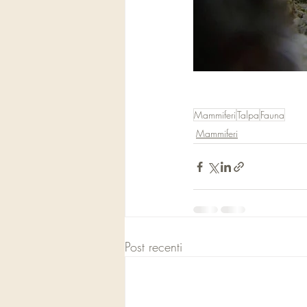
Mammiferi
Talpa
Fauna
Mammiferi
Post recenti