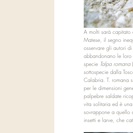
A molti sarà capitato 
Matese, il segno inequ
osservare gli autori di
abbandonano le loro g
specie 
Talpa romana
 
sottospecie dalla Tos
Calabria. T. romana si 
per le dimensioni gen
palpebre saldate rico
vita solitaria ed è una
sovrappone a quello di
insetti e larve, che ca