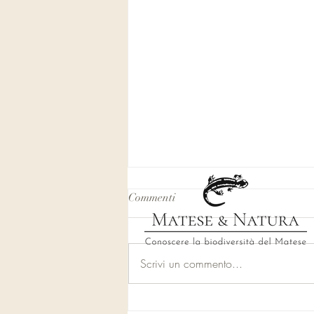
Commenti
Il Matese e il lupo
Scrivi un commento...