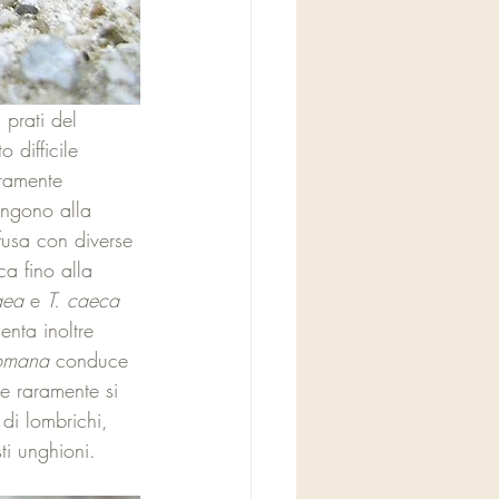
 prati del 
 difficile 
aramente 
engono alla 
fusa con diverse 
a fino alla 
aea
 e 
T. caeca
nta inoltre 
romana
 conduce 
he raramente si 
 di lombrichi, 
sti unghioni.