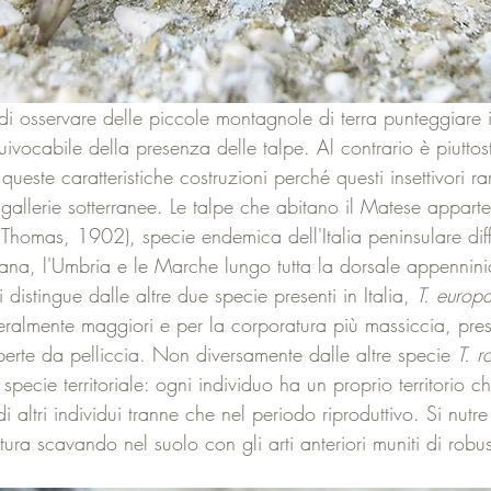
di osservare delle piccole montagnole di terra punteggiare i
ivocabile della presenza delle talpe. Al contrario è piuttosto
 queste caratteristiche costruzioni perché questi insettivori r
allerie sotterranee. Le talpe che abitano il Matese appart
(Thomas, 1902), specie endemica dell'Italia peninsulare dif
cana, l'Umbria e le Marche lungo tutta la dorsale appenninic
distingue dalle altre due specie presenti in Italia, 
T. europ
eralmente maggiori e per la corporatura più massiccia, prese
perte da pelliccia. Non diversamente dalle altre specie 
T. 
 specie territoriale: ogni individuo ha un proprio territorio c
 altri individui tranne che nel periodo riproduttivo. Si nutre
ttura scavando nel suolo con gli arti anteriori muniti di robu