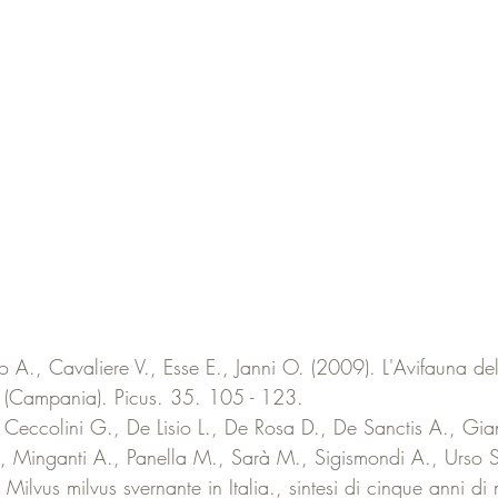
io A., Cavaliere V., Esse E., Janni O. (2009). L'Avifauna de
 (Campania). Picus. 35. 105 - 123.
., Ceccolini G., De Lisio L., De Rosa D., De Sanctis A., Gia
 Minganti A., Panella M., Sarà M., Sigismondi A., Urso S
Milvus milvus svernante in Italia., sintesi di cinque anni di