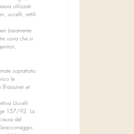
ssa utilizzati 
 uccelli, rettili 
beri (raramente 
tre uova che si 
nitori, 
trate soprattutto 
rico le 
(Fraissinet 
et 
ettiva Uccelli 
egge 157/92. La 
 causa del 
il bracconaggio, 