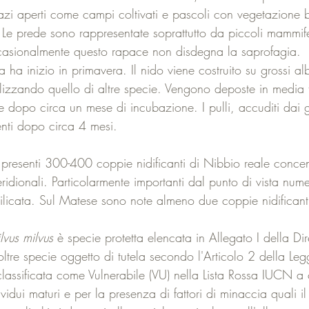
zi aperti come campi coltivati e pascoli con vegetazione ba
e prede sono rappresentate soprattutto da piccoli mammiferi,
ccasionalmente questo rapace non disdegna la saprofagia.
a ha inizio in primavera. Il nido viene costruito su grossi al
utilizzando quello di altre specie. Vengono deposte in media 
 dopo circa un mese di incubazione. I pulli, accuditi dai ge
enti dopo circa 4 mesi.
no presenti 300-400 coppie nidificanti di Nibbio reale concen
eridionali. Particolarmente importanti dal punto di vista nume
licata. Sul Matese sono note almeno due coppie nidificanti 
lvus milvus
 è specie protetta elencata in Allegato I della Dir
tre specie oggetto di tutela secondo l'Articolo 2 della L
 classificata come Vulnerabile (VU) nella Lista Rossa IUCN a
ividui maturi e per la presenza di fattori di minaccia quali 