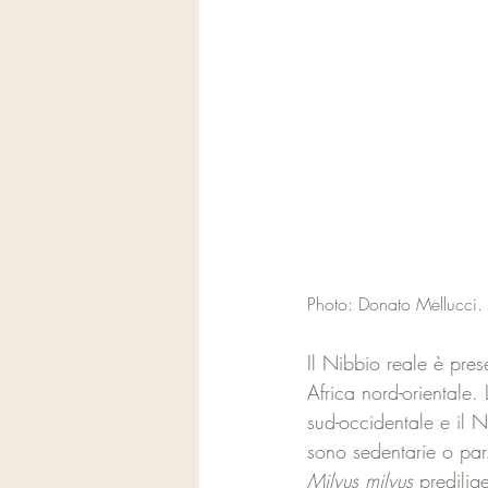
Photo: Donato Mellucci.
Il Nibbio reale è pres
Africa nord-orientale.
sud-occidentale e il 
sono sedentarie o parz
Milvus milvus
 predilig