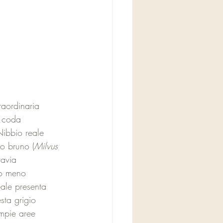
raordinaria 
a coda 
Nibbio reale 
io bruno (
Milvus 
avia 
 o meno 
eale presenta 
sta grigio 
ampie aree 