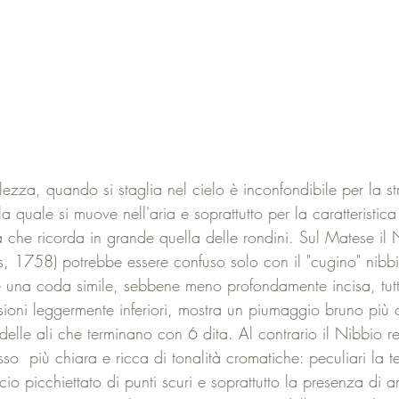
ezza, quando si staglia nel cielo è inconfondibile per la st
la quale si muove nell'aria e soprattutto per la caratteristic
 che ricorda in grande quella delle rondini. Sul Matese il 
s, 1758) potrebbe essere confuso solo con il "cugino" nibb
e una coda simile, sebbene meno profondamente incisa, tutt
sioni leggermente inferiori, mostra un piumaggio bruno più
delle ali che terminano con 6 dita. Al contrario il Nibbio r
so  più chiara e ricca di tonalità cromatiche: peculiari la te
ccio picchiettato di punti scuri e soprattutto la presenza di 