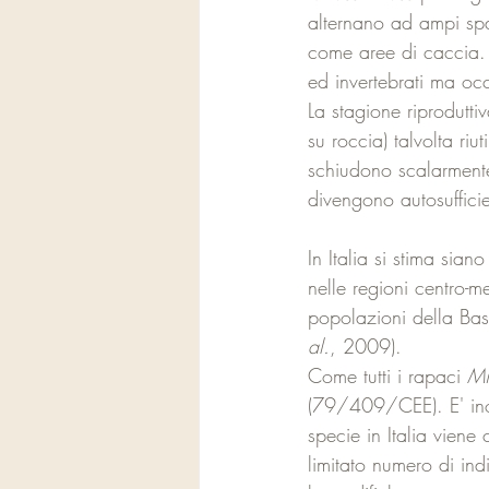
alternano ad ampi spa
come aree di caccia. L
ed invertebrati ma o
La stagione riproduttiv
su roccia) talvolta ri
schiudono scalarmente
divengono autosuffici
In Italia si stima sia
nelle regioni centro-m
popolazioni della Basi
al.
, 2009).
Come tutti i rapaci 
Mi
(79/409/CEE). E' inol
specie in Italia viene
limitato numero di ind