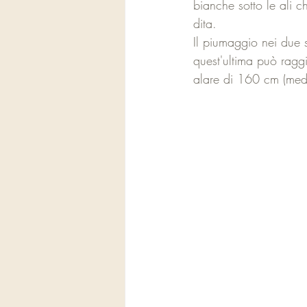
bianche sotto le ali c
dita. 
Il piumaggio nei due s
quest'ultima può ragg
alare di 160 cm (med