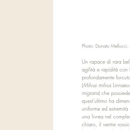
Photo: Donato Mellucci.
Un rapace di rara bell
agilità e rapidità con 
profondamente forcuta
(
Milvus milvus
 Linnaeu
migrans
) che possied
quest'ultimo ha dimen
uniforme ed estremità 
una livrea nel comples
chiaro, il ventre rossi