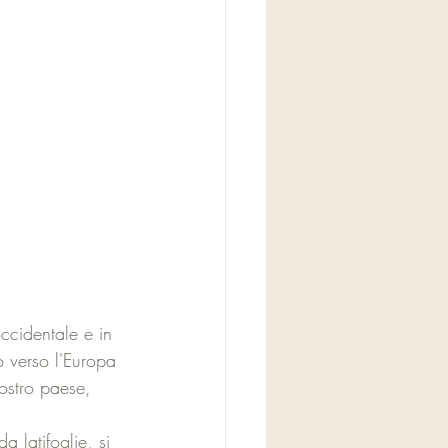
occidentale e in 
o verso l'Europa 
ostro paese, 
a latifoglie, si 