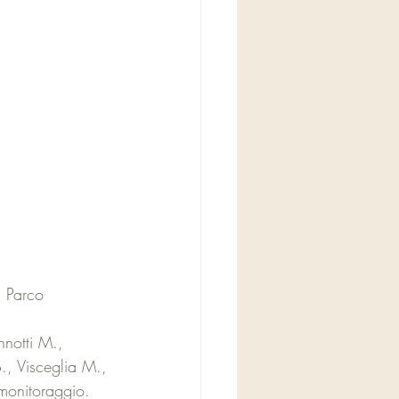
l Parco 
nnotti M., 
., Visceglia M., 
 monitoraggio. 