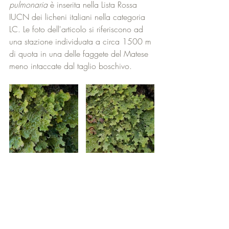
pulmonaria
 è inserita nella Lista Rossa 
IUCN dei licheni italiani nella categoria 
LC. Le foto dell'articolo si riferiscono ad 
una stazione individuata a circa 1500 m 
di quota in una delle faggete del Matese 
meno intaccate dal taglio boschivo.
Licheni