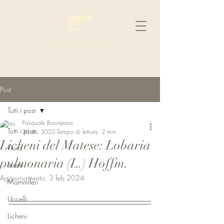
Post
Tutti i post
Pasquale Buonpane
Tutti i post
20 dic 2022
Tempo di lettura: 2 min
Licheni del Matese: Lobaria
Flora
pulmonaria (L.) Hoffm.
Insetti
Aggiornamento:
3 feb 2024
Mammiferi
Uccelli
Licheni