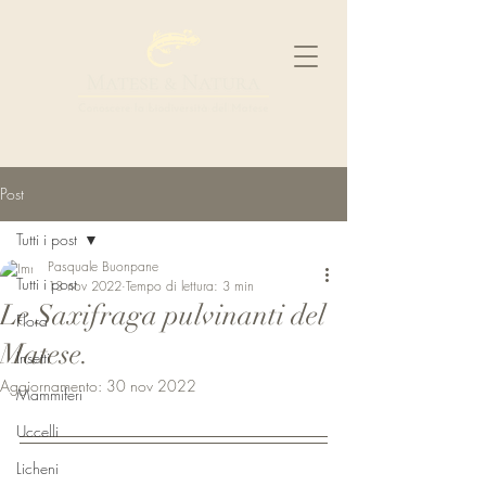
Post
Tutti i post
Pasquale Buonpane
Tutti i post
13 nov 2022
Tempo di lettura: 3 min
Le Saxifraga pulvinanti del
Flora
Matese.
Insetti
Aggiornamento:
30 nov 2022
Mammiferi
Uccelli
Licheni