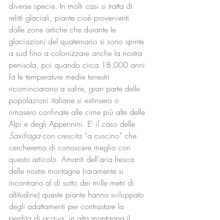
diverse specie. In molti casi si tratta di 
relitti glaciali, piante cioè provenienti 
dalle zone artiche che durante le 
glaciazioni del quaternario si sono spinte 
a sud fino a colonizzare anche la nostra 
penisola, poi quando circa 18.000 anni 
fa le temperature medie terrestri 
ricominciarono a salire, gran parte delle 
popolazioni italiane si estinsero o 
rimasero confinate alle cime più alte delle 
Alpi e degli Appennini. E' il caso delle 
Saxifraga
 con crescita “a cuscino” che 
cercheremo di conoscere meglio con 
questo articolo. Amanti dell'aria fresca 
delle nostre montagne (raramente si 
incontrano al di sotto dei mille metri di 
altitudine) queste piante hanno sviluppato 
degli adattamenti per contrastare la 
perdita di acqua: in alta montagna il 