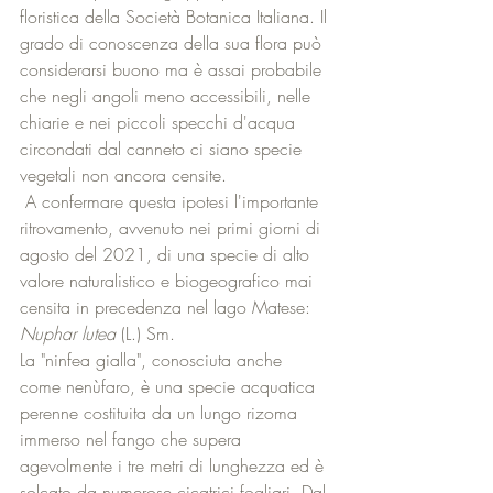
floristica della Società Botanica Italiana. Il 
grado di conoscenza della sua flora può 
considerarsi buono ma è assai probabile 
che negli angoli meno accessibili, nelle 
chiarie e nei piccoli specchi d'acqua 
circondati dal canneto ci siano specie 
vegetali non ancora censite.
 A confermare questa ipotesi l'importante 
ritrovamento, avvenuto nei primi giorni di 
agosto del 2021, di una specie di alto 
valore naturalistico e biogeografico mai 
censita in precedenza nel lago Matese: 
Nuphar lutea
 (L.) Sm. 
La "ninfea gialla", conosciuta anche 
come nenùfaro, è una specie acquatica 
perenne costituita da un lungo rizoma 
immerso nel fango che supera 
agevolmente i tre metri di lunghezza ed è 
solcato da numerose cicatrici fogliari. Dal 