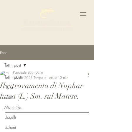
Post
Tutti i post
Pasquale Buonpane
Tutti i post
15 feb 2023
Tempo di lettura: 2 min
Il ritrovamento di Nuphar
Flora
lutea (L.) Sm. sul Matese.
Insetti
Mammiferi
Uccelli
Licheni