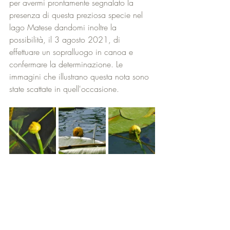
per avermi prontamente segnalato la 
presenza di questa preziosa specie nel 
lago Matese dandomi inoltre la 
possibilità, il 3 agosto 2021, di 
effettuare un sopralluogo in canoa e 
confermare la determinazione. Le 
immagini che illustrano questa nota sono 
state scattate in quell'occasione.
Flora