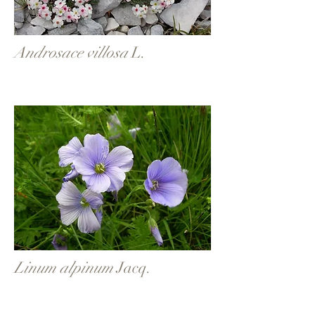
Androsace villosa
L.
Linum alpinum
Jacq.