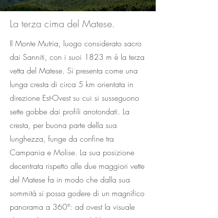
La terza cima del Matese.
Il Monte Mutria, luogo considerato sacro
dai Sanniti, con i suoi 1823 m è la terza
vetta del Matese. Si presenta come una
lunga cresta di circa 5 km orientata in
direzione Est-Ovest su cui si susseguono
sette gobbe dai profili arrotondati. La
cresta, per buona parte della sua
lunghezza, funge da confine tra
Campania e Molise. La sua posizione
decentrata rispetto alle due maggiori vette
del Matese fa in modo che dalla sua
sommità si possa godere di un magnifico
panorama a 360°: ad ovest la visuale