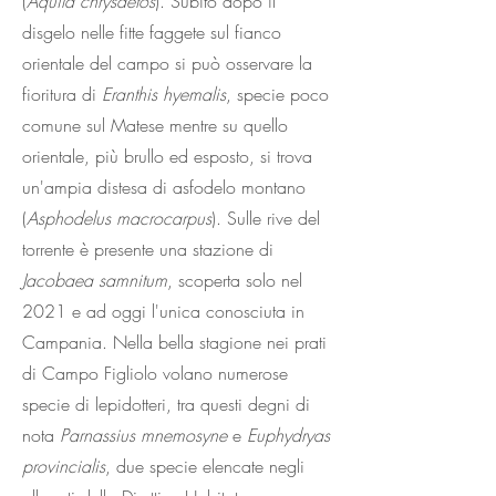
(
Aquila chrysaetos
). Subito dopo il
disgelo nelle fitte faggete sul fianco
orientale del campo si può osservare la
fioritura di
Eranthis hyemalis
, specie poco
comune sul Matese mentre su quello
orientale, più brullo ed esposto, si trova
un'ampia distesa di asfodelo montano
(
Asphodelus macrocarpus
). Sulle rive del
torrente è presente una stazione di
Jacobaea samnitum
, scoperta solo nel
2021 e ad oggi l'unica conosciuta in
Campania. Nella bella stagione nei prati
di Campo Figliolo volano numerose
specie di lepidotteri, tra questi degni di
nota
Parnassius mnemosyne
e
Euphydryas
provincialis
, due specie elencate negli