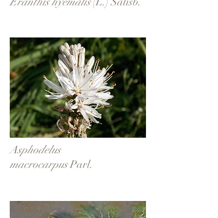
Eranthis hyemalis
(L.) Salisb.
Asphodelus
macrocarpus
Parl.