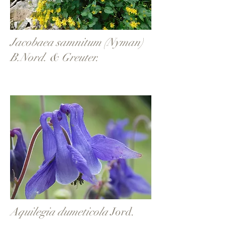
Jacobaea samnitum (Nyman)
B.Nord. & Greuter.
Aquilegia dumeticola
Jord.