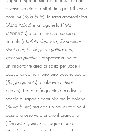
stagno funge da sito di riproduzione per
diverse specie di anfibi, tra questi il rospo
comune (
Bufo bufo
), la rana appenninica
(
Rana italica
) e la raganella (
Hyla
intermedia
) e per numerose specie di
libellule (
Libellula
depressa
,
Sympetrum
striolatum
,
Enallagma cyathigerum
,
Ischnura pumilio
); rappresenta inoltre
un'importante area di sosta per uccelli
acquatici come il piro piro boschereccio
(
Tringa glareola
) e l'alzavola (
Anas
crecca
). L'area è frequentata da diverse
specie di rapaci: comunissime le poiane
(
Buteo
buteo
) ma con un po' di fortuna è
possibile osservare anche il biancone
(
Circaetus gallicus
) e l'aquila reale