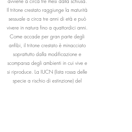
avviene a circa tre mesi dalla schiusa.
Il tritone crestato raggiunge la maturità
sessuale a circa tre anni di età e può
vivere in natura fino a quattordici anni.
Come accade per gran parte degli
anfibi, il tritone crestato è minacciato
soprattutto dalla modificazione e
scomparsa degli ambienti in cui vive e
si riproduce. La IUCN (lista rossa delle
specie a rischio di estinzione) del
2011 classifica questa specie come
LC (Least Concern, non minacciato)
tuttavia nella nostra regione andrebbe
classificata come vulnerabile (VU) o
potenzialmente minacciata (NT) perché