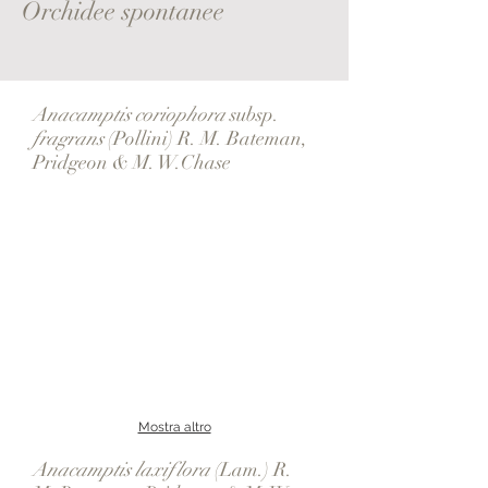
Orchidee spontanee
Anacamptis coriophora
subsp.
fragrans
(Pollini) R. M. Bateman,
Pridgeon & M. W.Chase
Mostra altro
Anacamptis laxiflora
(Lam.) R.