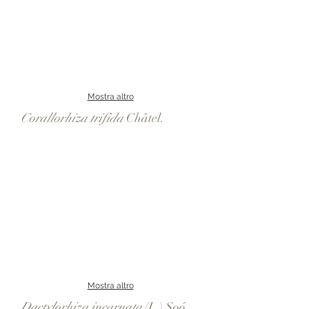
Mostra altro
Corallorhiza trifida
Châtel.
Mostra altro
Dactylorhiza incarnata
(L.) Soó