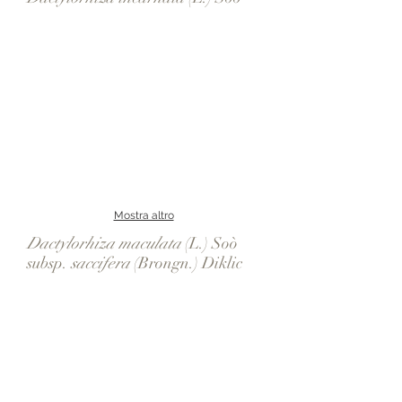
Mostra altro
Dactylorhiza maculata
(L.) Soò
subsp.
saccifera
(Brongn.) Diklic