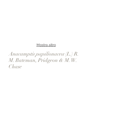
Mostra altro
Anacamptis papilionacea
(L.) R.
M. Bateman, Pridgeon & M. W.
Chase