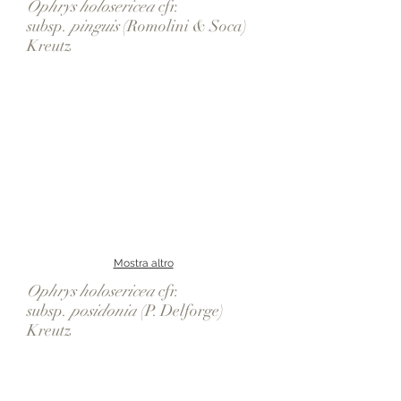
Ophrys holosericea
cfr.
subsp.
pinguis
(Romolini & Soca)
Kreutz
Mostra altro
Ophrys holosericea
cfr.
subsp.
posidonia
(P. Delforge)
Kreutz