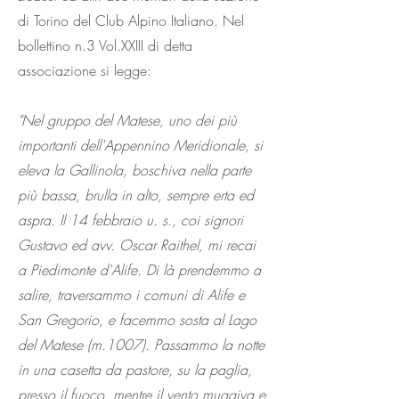
di Torino del Club Alpino Italiano. Nel
bollettino n.3 Vol.XXIII di detta
associazione si legge:
"Nel gruppo del Matese, uno dei più
importanti dell'Appennino Meridionale, si
eleva la Gallinola, boschiva nella parte
più bassa, brulla in alto, sempre erta ed
aspra. Il 14 febbraio u. s., coi signori
Gustavo ed avv. Oscar Raithel, mi recai
a Piedimonte d'Alife. Di là prendemmo a
salire, traversammo i comuni di Alife e
San Gregorio, e facemmo sosta al Lago
del Matese (m.1007). Passammo la notte
in una casetta da pastore, su la paglia,
presso il fuoco, mentre il vento muggiva e