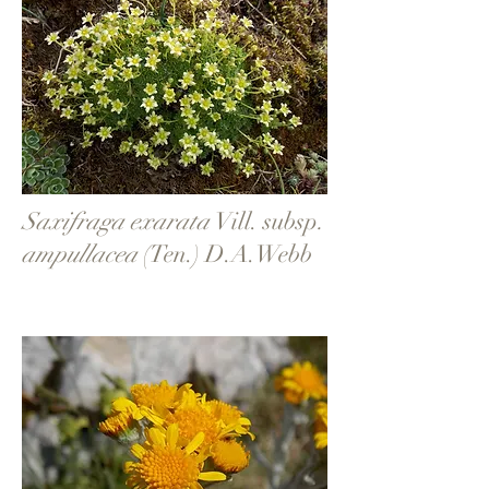
Saxifraga exarata
Vill.
subsp
.
ampullacea
(Ten.) D.A.Webb