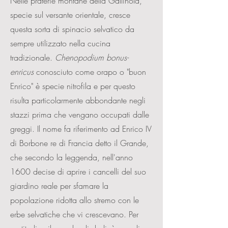
Nelle praterie montane della Gallinola,
specie sul versante orientale, cresce
questa sorta di spinacio selvatico da
sempre utilizzato nella cucina
tradizionale.
Chenopodium bonus-
enricus
conosciuto come orapo o "buon
Enrico" è specie nitrofila e per questo
risulta particolarmente abbondante negli
stazzi prima che vengano occupati dalle
greggi. Il nome fa riferimento ad Enrico IV
di Borbone re di Francia detto il Grande,
che secondo la leggenda, nell'anno
1600 decise di aprire i cancelli del suo
giardino reale per sfamare la
popolazione ridotta allo stremo con le
erbe selvatiche che vi crescevano. Per