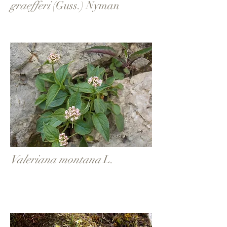
graefferi
(Guss.)
Nyman
Valeriana montana
L.