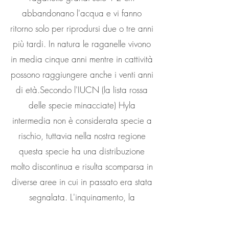
abbandonano l'acqua e vi fanno
ritorno solo per riprodursi due o tre anni
più tardi. In natura le raganelle vivono
in media cinque anni mentre in cattività
possono raggiungere anche i venti anni
di età.Secondo l'IUCN (la lista rossa
delle specie minacciate) Hyla
intermedia non è considerata specie a
rischio, tuttavia nella nostra regione
questa specie ha una distribuzione
molto discontinua e risulta scomparsa in
diverse aree in cui in passato era stata
segnalata. L'inquinamento, la
modificazione e la scomparsa dei siti
riproduttivi, l'immissione di pesci e